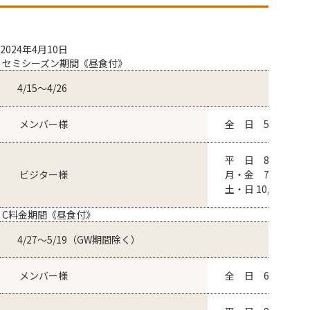
ウェザーニュース
ご予約はこちら
2024年4月10日
浅間高原カントリー倶楽部
セミシーズン期間《昼食付》
勝山グループ
4/15～4/26
メンバー様
全 日 5,750円～
平 日 8,050円～
ビジター様
月・金 7,800円～
土・日 10,500円～
C料金期間《昼食付》
4/27～5/19（GW期間除く）
メンバー様
全 日 6,700円～