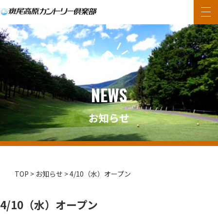
内
容
コース紹介
を
施設紹介
ス
キ
レストラン
NEWS
ッ
プ
料金
お知らせ
アクセス
お知らせ
レッスン・スクール
プライバシーポリシー
TOP
>
お知らせ
>
4/10（水）オープン
お気軽にお問い合わせください。
TEL.0269-38-3766
4/10（水）オープン