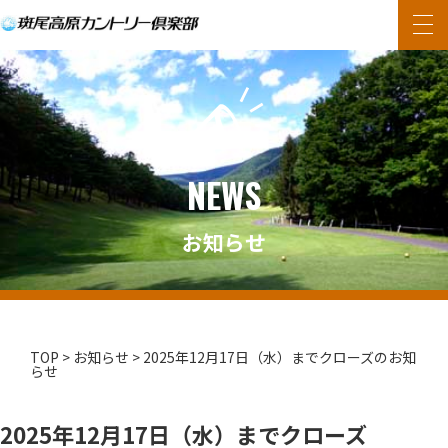
内
容
コース紹介
を
施設紹介
ス
キ
レストラン
NEWS
ッ
プ
料金
お知らせ
アクセス
お知らせ
レッスン・スクール
プライバシーポリシー
TOP
>
お知らせ
>
2025年12月17日（水）までクローズのお知
らせ
お気軽にお問い合わせください。
TEL.0269-38-3766
2025年12月17日（水）までクローズ